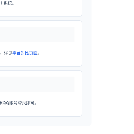
11 系统。
。详见
平台对比页面
。
用QQ账号登录即可。